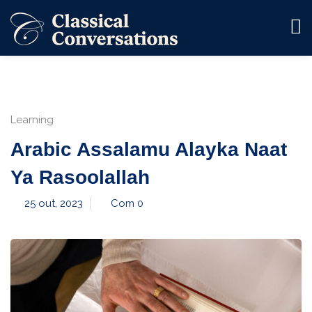
a
Learning
Arabic Assalamu Alayka Naat
 Fé
Ya Rasoolallah
io
25 out, 2023
Com 0