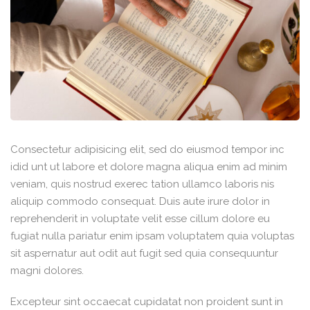
s
Consectetur adipisicing elit, sed do eiusmod tempor inc
ional
idid unt ut labore et dolore magna aliqua enim ad minim
veniam, quis nostrud exerec tation ullamco laboris nis
aliquip commodo consequat. Duis aute irure dolor in
reprehenderit in voluptate velit esse cillum dolore eu
fugiat nulla pariatur enim ipsam voluptatem quia voluptas
sit aspernatur aut odit aut fugit sed quia consequuntur
CC
magni dolores.
C
Excepteur sint occaecat cupidatat non proident sunt in