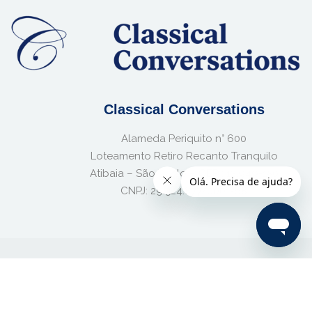
Classical Conversations
Alameda Periquito n° 600
Loteamento Retiro Recanto Tranquilo
Atibaia – São Paulo – CEP : 12.949-150
CNPJ: 29.524.877/0001-68
Termos de uso
|
Política de Privacidade