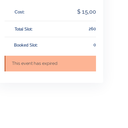
$ 15
,00
Cost:
260
Total Slot:
0
Booked Slot:
This event has expired