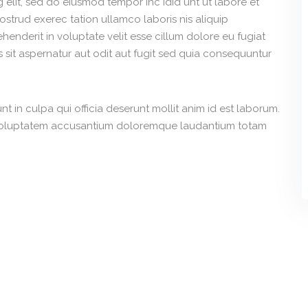
 elit, sed do eiusmod tempor inc idid unt ut labore et
trud exerec tation ullamco laboris nis aliquip
enderit in voluptate velit esse cillum dolore eu fugiat
 sit aspernatur aut odit aut fugit sed quia consequuntur
 in culpa qui officia deserunt mollit anim id est laborum.
it voluptatem accusantium doloremque laudantium totam