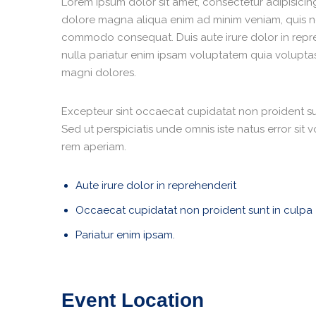
Lorem ipsum dolor sit amet, consectetur adipisicing
dolore magna aliqua enim ad minim veniam, quis nos
commodo consequat. Duis aute irure dolor in repreh
nulla pariatur enim ipsam voluptatem quia voluptas
magni dolores.
Excepteur sint occaecat cupidatat non proident sunt
Sed ut perspiciatis unde omnis iste natus error s
rem aperiam.
Aute irure dolor in reprehenderit
Occaecat cupidatat non proident sunt in culpa
Pariatur enim ipsam.
Event Location